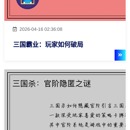
2026-04-16 02:36:08
三国霸业：玩家如何破局