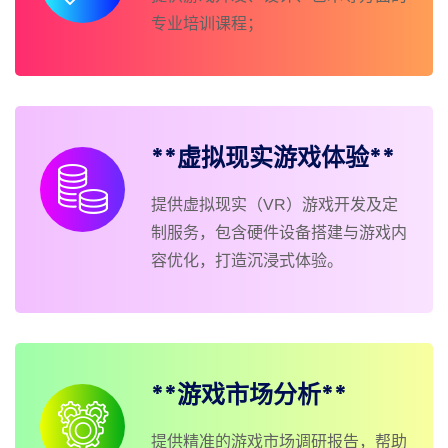
专业培训课程；
**虚拟现实游戏体验**
提供虚拟现实（VR）游戏开发及定
制服务，包含硬件设备搭建与游戏内
容优化，打造沉浸式体验。
**游戏市场分析**
提供精准的游戏市场调研报告，帮助