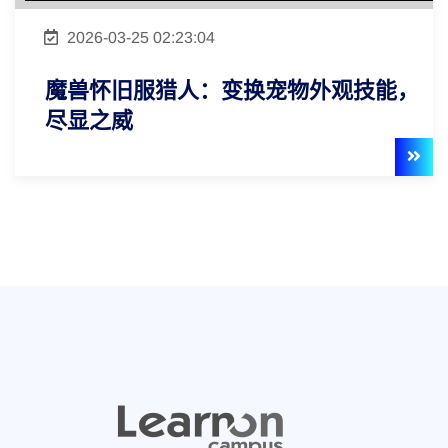
2026-03-25 02:23:04
魔兽怀旧服猎人：变换宠物外观技能，
尽显之威