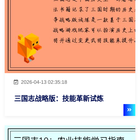
2026-04-13 02:35:18
三国志战略版：技能革新试炼