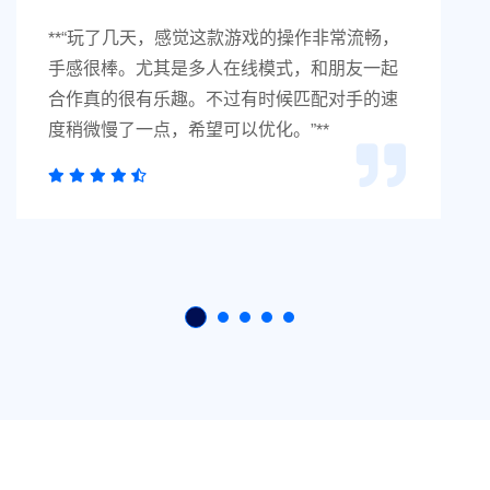
**“玩了几天，感觉这款游戏的操作非常流畅，
手感很棒。尤其是多人在线模式，和朋友一起
合作真的很有乐趣。不过有时候匹配对手的速
度稍微慢了一点，希望可以优化。”**