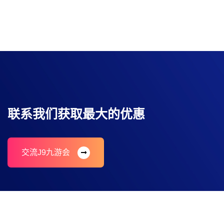
联系我们获取最大的优惠
交流J9九游会