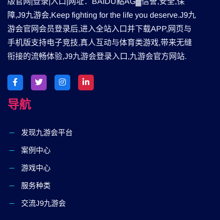
版官网|登录|入口|网址：BAIDU點AG▓信誉,安全,保
障,J9九游会,Keep fighting for the life you deserve.J9九
游会官网会员登录后,进入全站入口并下载APP,网页与
手机版支持电子竞技,真人互动与体育类游戏,带来无缝
衔接的流畅体验,J9九游会登录入口,九游会官方网站.
导航
发现九游会平台
案例中心
游戏中心
服务种类
交流J9九游会