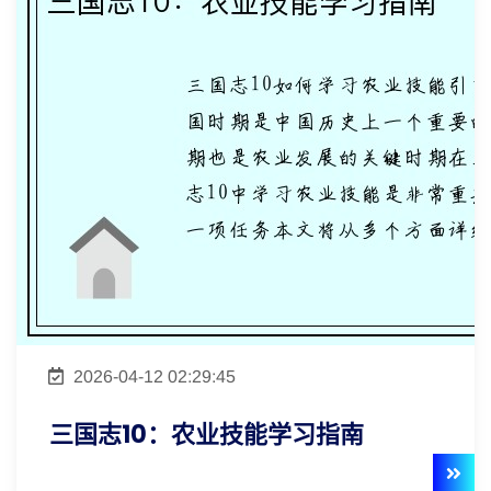
2026-04-12 02:29:45
三国志10：农业技能学习指南