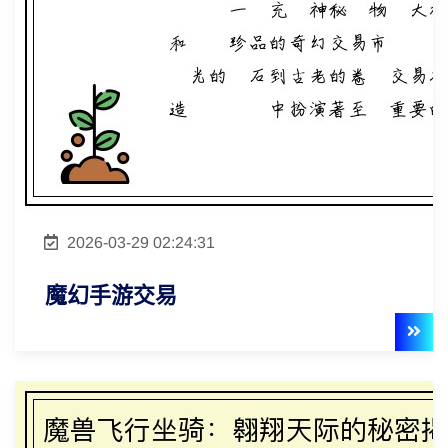
2026-03-29 02:24:31
魔幻手游交易