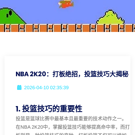
NBA 2K20：打板绝招，投篮技巧大揭秘
2026-04-10 02:35:39
1. 投篮技巧的重要性
投篮是篮球比赛中最基本且最重要的技术动作之一。
在NBA 2K20中，掌握投篮技巧能够提高命中率，而打