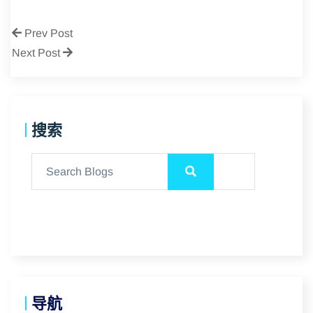
Prev Post
Next Post
搜索
导航