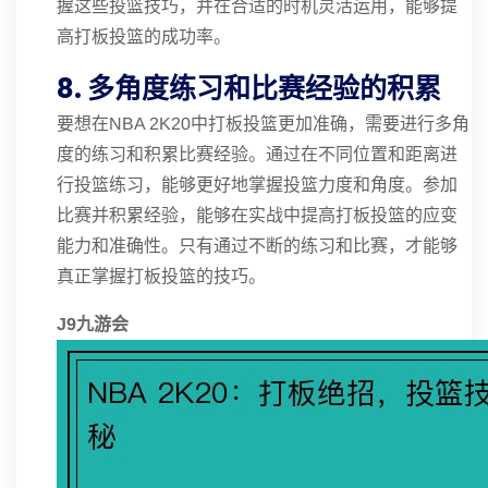
握这些投篮技巧，并在合适的时机灵活运用，能够提
高打板投篮的成功率。
8. 多角度练习和比赛经验的积累
要想在NBA 2K20中打板投篮更加准确，需要进行多角
度的练习和积累比赛经验。通过在不同位置和距离进
行投篮练习，能够更好地掌握投篮力度和角度。参加
比赛并积累经验，能够在实战中提高打板投篮的应变
能力和准确性。只有通过不断的练习和比赛，才能够
真正掌握打板投篮的技巧。
J9九游会