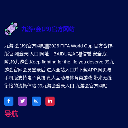
九游·会(J9)官方网站▓2026 FIFA World Cup 官方合作-
版官网|登录|入口|网址：BAIDU點AG▓信誉,安全,保
障,J9九游会,Keep fighting for the life you deserve.J9九
游会官网会员登录后,进入全站入口并下载APP,网页与
手机版支持电子竞技,真人互动与体育类游戏,带来无缝
衔接的流畅体验,J9九游会登录入口,九游会官方网站.
导航