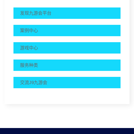
发现九游会平台
案例中心
游戏中心
服务种类
交流J9九游会