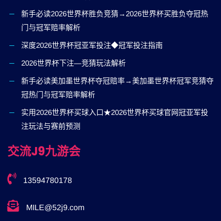
新手必读2026世界杯胜负竞猜→2026世界杯买胜负夺冠热
门与冠军赔率解析
深度2026世界杯冠亚军投注◆冠军投注指南
2026世界杯下注—竞猜玩法解析
新手必读美加墨世界杯夺冠赔率→美加墨世界杯冠军竞猜夺
冠热门与冠军赔率解析
实用2026世界杯买球入口★2026世界杯买球官网冠亚军投
注玩法与赛前预测
交流J9九游会
13594780178
MILE@52j9.com