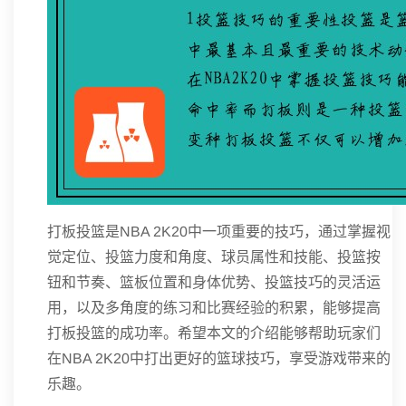
打板投篮是NBA 2K20中一项重要的技巧，通过掌握视
觉定位、投篮力度和角度、球员属性和技能、投篮按
钮和节奏、篮板位置和身体优势、投篮技巧的灵活运
用，以及多角度的练习和比赛经验的积累，能够提高
打板投篮的成功率。希望本文的介绍能够帮助玩家们
在NBA 2K20中打出更好的篮球技巧，享受游戏带来的
乐趣。